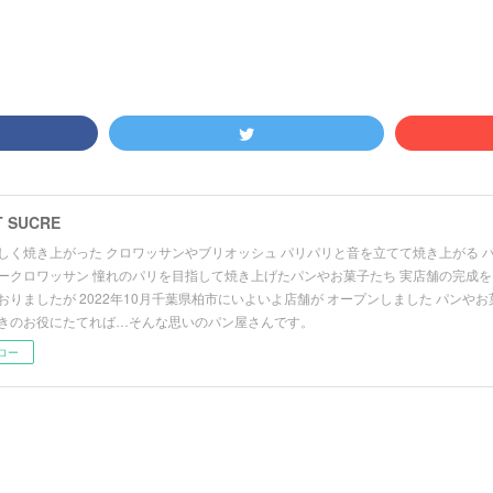
T SUCRE
しく焼き上がった クロワッサンやブリオッシュ パリパリと音を立てて焼き上がる 
ークロワッサン 憧れのパリを目指して焼き上げたパンやお菓子たち 実店舗の完成を
おりましたが 2022年10月千葉県柏市にいよいよ店舗が オープンしました パンや
きのお役にたてれば…そんな思いのパン屋さんです。
ロー