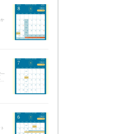
おか
で一
定…
ント