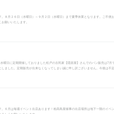
。
す。８月２６日（水曜日）～９月２日（水曜日）まで夏季休業となります。ご不便
くお願いいたします。
。
二水曜日に定期開催しておりました松戸の古民家【隠居屋】さんでのパン販売は7月
にしました。定期販売が出来なくなってしまい誠に申し訳ございません。今後は不
す。６月は毎週イベント出店あります！柏高島屋催事の出店場所は地下一階のイベ
よろしくお願いいたします。